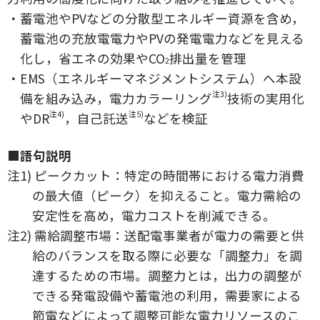
・蓄電池やPVなどの分散型エネルギー資源を含め，
蓄電池の充放電電力やPVの発電電力などを見える
化し，省エネの効果やCO
排出量を管理
2
・EMS（エネルギーマネジメントシステム）へ本設
注3)
備を組み込み，電力カラーリング
技術の実用化
注4)
注5)
やDR
，自己託送
などを検証
■語句説明
注1) ピークカット：特定の時間帯における電力消費
の最大値（ピーク）を抑えること。電力需給の
安定性を高め，電力コストを削減できる。
注2) 需給調整市場：送配電事業者が電力の需要と供
給のバランスを取る際に必要な「調整力」を調
達するための市場。調整力とは，出力の調整が
できる発電設備や蓄電池の利用，需要家による
節電などによって調整可能な電力リソースのこ