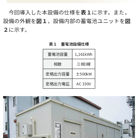
今回導入した本設備の仕様を
表１
に示す。また，
設備の外観を
図１
，設備内部の蓄電池ユニットを
図
２
に示す。
表１ 蓄電池設備仕様
蓄電池容量
1,161kWh
相数
三相3線
定格出力容量
±500kW
定格出力電圧
AC 330V