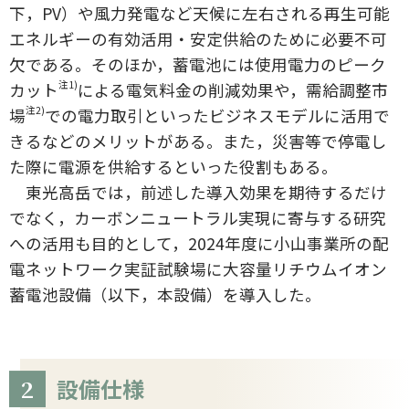
下，PV）や風力発電など天候に左右される再生可能
エネルギーの有効活用・安定供給のために必要不可
欠である。そのほか，蓄電池には使用電力のピーク
注1)
カット
による電気料金の削減効果や，需給調整市
注2)
場
での電力取引といったビジネスモデルに活用で
きるなどのメリットがある。また，災害等で停電し
た際に電源を供給するといった役割もある。
東光高岳では，前述した導入効果を期待するだけ
でなく，カーボンニュートラル実現に寄与する研究
への活用も目的として，2024年度に小山事業所の配
電ネットワーク実証試験場に大容量リチウムイオン
蓄電池設備（以下，本設備）を導入した。
2
設備仕様