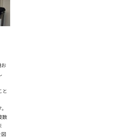
機お
し
こと
す。
波数
ま
を図