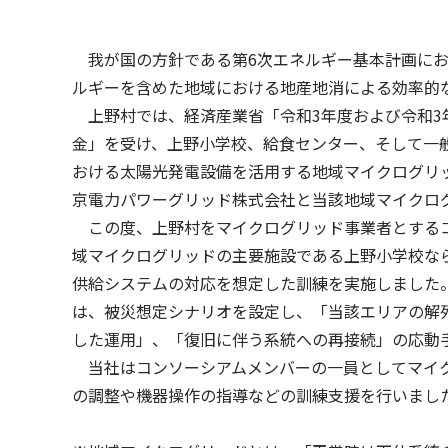
我が国の方針である第6次エネルギー基本計画にお
ルギーを含めた地域における地産地消による効率的
上野村では、経済産業省「令和3年度および令和3
金」を受け、上野小学校、給食センター、そして一
おける太陽光発電設備を活用する地域マイクログリ
京電力パワーグリッド株式会社と当該地域マイクロ
この度、上野村をマイクログリッド事業者とするコン
域マイクログリッドの主要施設である上野小学校なら
供給システムの対応を想定した訓練を実施しました
は、被災想定シナリオを設定し、「当該エリアの解
した運用」、「復旧に伴う系統への再接続」の応動
当社はコンソーシアムメンバーの一員としてマイク
の調整や機器操作の指導などの訓練支援を行いまし