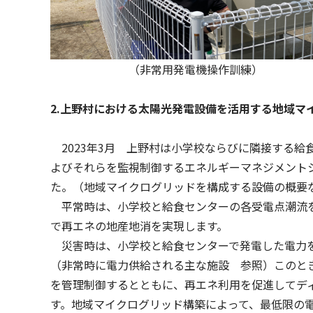
（非常用発電機操作訓練）
2.上野村における太陽光発電設備を活用する地域マ
2023年3月 上野村は小学校ならびに隣接する給
よびそれらを監視制御するエネルギーマネジメント
た。（地域マイクログリッドを構成する設備の概要
平常時は、小学校と給食センターの各受電点潮流を
で再エネの地産地消を実現します。
災害時は、小学校と給食センターで発電した電力を
（非常時に電力供給される主な施設 参照）このと
を管理制御するとともに、再エネ利用を促進してデ
す。地域マイクログリッド構築によって、最低限の