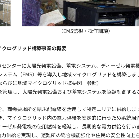
 （EMS監視・操作訓練）
イクログリッド構築事業の概要
食センターに太陽光発電設備、蓄電システム、ディーゼル発電
システム（EMS）等を導入し地域マイクログリッドを構築しま
ならびに地域マイクログリッド概要図 参照）
管理し、太陽光発電設備および蓄電システムを協調制御する
、両需要場所を結ぶ配電線を活用して特定エリアに供給しま
き、マイクログリッド内の電力供給を安定的に行うため系統周
ィーゼル発電機の使用燃料を軽減し、長期的な電力供給を行い
電力供給を実現し、避難所の総合機能強化や住民の安全性向上