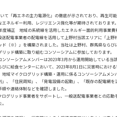
いて「再エネの主力電源化」の徹底が示されており、再生可能
なエネルギー利用、レジリエンス強化等が期待されております
年度補正 地域の系統線を活用したエネルギー面的利用事業費
般送配電事業者の配電線を活用して上野村当該エリアに「上野
ッド（※）」を構築されました。当社は上野村、群馬県ならび
グリッド構築に取り組むコンソーシアムに参加しております。
ソーシアムメンバーは2023年3月から運用開始している当
びに給食センターにおいて、2023年8月1日に災害時における
。地域マイクログリッド構築・運用に係るコンソーシアムメン
列」、「住民周知」、「発電設備の起動」、「既存の配電網を
手順や連絡体制などを確認しました。
ログリッド事業者をサポートし、一般送配電事業者との応動
た。