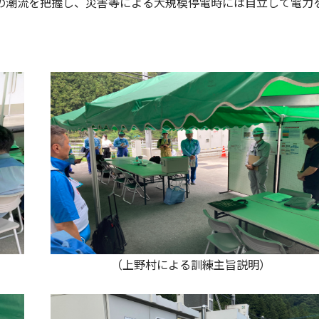
の潮流を把握し、災害等による大規模停電時には自立して電力
野村による訓練主旨説明）