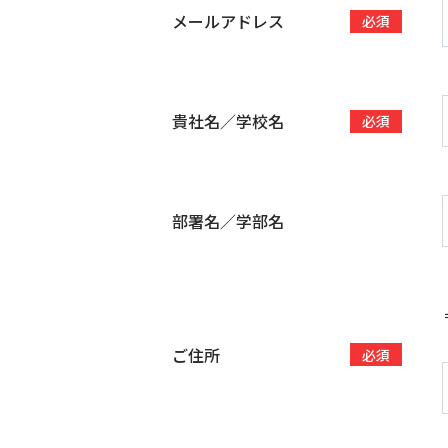
メールアドレス
必須
貴社名／学校名
必須
部署名／学部名
ご住所
必須