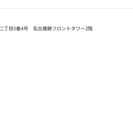
二丁目3番4号
名古屋錦フロントタワー2階