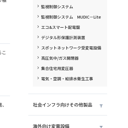
り植
監視制御システム
監視制御システム MUDIC－Lite
エコ&スマート配電盤
デジタル形保護計測装置
スポットネットワーク受変電設備
るこ
高圧気中/ガス開閉器
集合住宅用変圧器
電気・空調・給排水衛生工事
進、
社会インフラ向けその他製品
海外向け変電設備