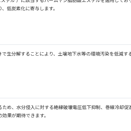
物由来エステル ）に該当するパームヤシ脂肪酸エステルを適用してお
り、低炭素化に寄与します。
きで生分解することにより、土壌地下水等の環境汚染を低減す
るため、水分侵入に対する絶縁破壊電圧低下抑制、巻線冷却促
の効果が期待できます。