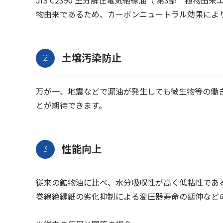
JIS C2390 生分解性電気絶縁油（ 第3部 植
物由来であるため、カーボンニュートラル効果によ
土壌汚染防止
万が一、地震などで漏油が発生しても微生物等の働
とが期待できます。
性能向上
従来の鉱物油に比べ、水分吸収性が高く低粘性であ
巻線絶縁紙の劣化抑制による変圧器寿命の延伸など